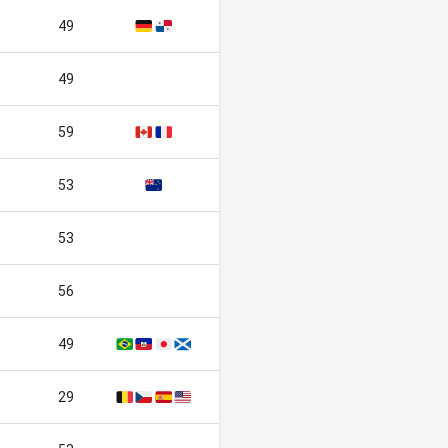
49
🇩🇪
🇵🇦
49
59
🇨🇦
🇫🇷
53
🇳🇿
53
56
49
🇧🇷
🇭🇹
🇯🇵
🏴󠁧󠁢󠁳󠁣󠁴󠁿
29
🇧🇪
🇨🇿
🇪🇸
🇺🇸