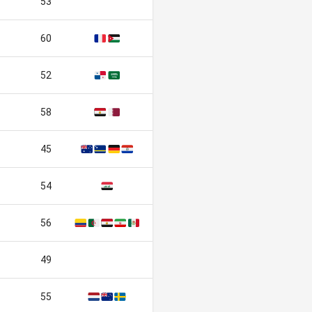
53
60
🇫🇷
🇯🇴
52
🇵🇦
🇸🇦
58
🇪🇬
🇶🇦
45
🇦🇺
🇨🇼
🇩🇪
🇵🇾
54
🇮🇶
56
🇨🇴
🇩🇿
🇪🇬
🇮🇷
🇲🇽
49
55
🇳🇱
🇳🇿
🇸🇪