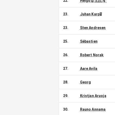
22
.
Heigo🥇 🇪🇪 🥐
23
.
Juhan Karp
🎖️
23
.
Sten Andresen
25
.
Sébastien
26
.
Robert Norak
27
.
Aare Avila
28
.
Georg
29
.
Kristjan Aruoja
30
.
Rauno Annama