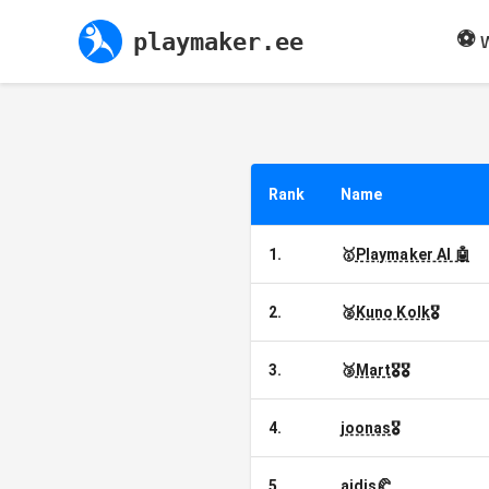
⚽
playmaker.ee
W
Rank
Name
1
.
🥇
Playmaker AI 🤖
2
.
🥈
Kuno Kolk
🎖️
3
.
🥉
Mart
🎖️🎖️
4
.
joonas
🎖️
5
.
aidis
🥐